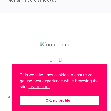
Nullam nec est lectus.
Click to visit Arthur's Main Site
This website uses cookies to ensure you
get the best experience while browsing the
site.
Learn more
© 2020 - COPYRIGHT ARTHUR BOSTROM. BRANDO IS PROUDLY
OK, no problem
POWERED BY
THEMEZAA.
SETUP AND CONFIGURATION BY
ORCHARDWEB
.